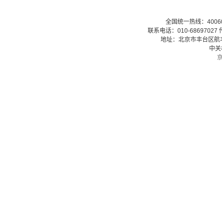
全国统一热线：40060079
联系电话：010-68697027 传
地址：北京市丰台区航丰路
中关
京