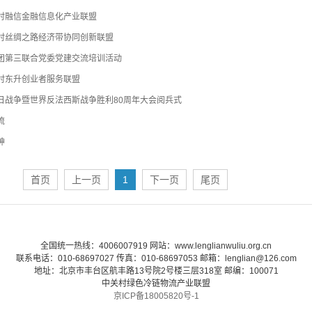
村融信金融信息化产业联盟
村丝绸之路经济带协同创新联盟
团第三联合党委党建交流培训活动
村东升创业者服务联盟
日战争暨世界反法西斯战争胜利80周年大会阅兵式
流
神
首页
上一页
1
下一页
尾页
全国统一热线：4006007919 网站：www.lenglianwuliu.org.cn
联系电话：010-68697027 传真：010-68697053 邮箱：lenglian@126.com
地址：北京市丰台区航丰路13号院2号楼三层318室 邮编：100071
中关村绿色冷链物流产业联盟
京ICP备18005820号-1